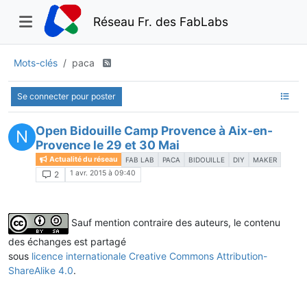
Réseau Fr. des FabLabs
Mots-clés
paca
Se connecter pour poster
Open Bidouille Camp Provence à Aix-en-
N
Provence le 29 et 30 Mai
Actualité du réseau
FAB LAB
PACA
BIDOUILLE
DIY
MAKER
1 avr. 2015 à 09:40
2
Sauf mention contraire des auteurs, le contenu
des échanges est partagé
sous
licence internationale Creative Commons Attribution-
ShareAlike 4.0
.