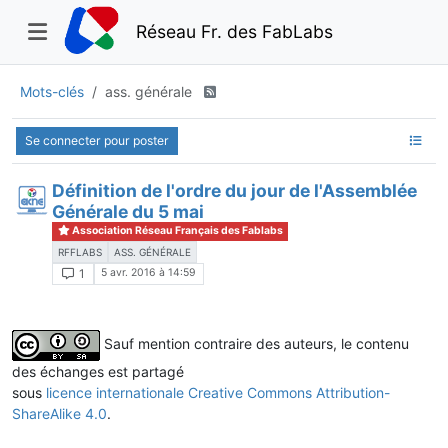
Réseau Fr. des FabLabs
Mots-clés
ass. générale
Se connecter pour poster
Définition de l'ordre du jour de l'Assemblée
Générale du 5 mai
Association Réseau Français des Fablabs
RFFLABS
ASS. GÉNÉRALE
5 avr. 2016 à 14:59
1
Sauf mention contraire des auteurs, le contenu
des échanges est partagé
sous
licence internationale Creative Commons Attribution-
ShareAlike 4.0
.