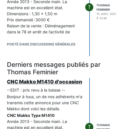
Année 2013 - Seconde main. La
THOMAS
T
machine est en excellent état.
FEMINIER
Dimensions : 1,30 x 1,50 m
15 JANV. 2021
À 13:40
Prix demandé :3000 €
Raison de la vente : Déménagement
dans le 78 et arrêt de l’activité de
fabrication numérique
Nota sur cette machine
POSTÉ DANS DISCUSSIONS GÉNÉRALES
Cette machine a appartenu à 2 luthiers
de renom :
· Tom Marceau – Marceau Guitars (de
Derniers messages publiés par
2013 à 2017) pour la fabrication de ses
Thomas Feminier
modèles de guitare électrique
· Didier Duboscq – Eden Lutherie (de
CNC Makko M1410 d'occasion
2017 à ce jour), l’actuel propriétaire, qui
--EDIT : prix revu à la baisse --
l’a très peu utilisée
Bonjour à tous, un de nos adhérents m'a
Proposition
transmis cette annonce pour une CNC
Cette CNC est montée et actuellement
Makko dont voici les détails.
visible dans l’atelier Eden Lutherie, à
CNC Makko Type M1410
Villemomble (93).
Année 2013 - Seconde main. La
Suite aux contraintes de calendrier liées
THOMAS
T
machine est en excellent état.