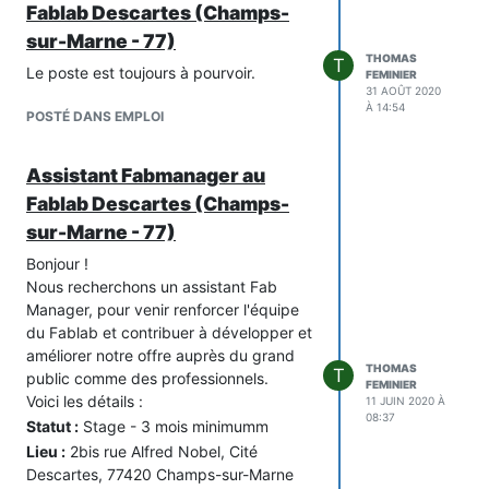
Fablab Descartes (Champs-
2013 à 2017) pour la fabrication de ses
sur-Marne - 77)
modèles de guitare électrique
THOMAS
· Didier Duboscq – Eden Lutherie (de
T
Le poste est toujours à pourvoir.
FEMINIER
2017 à ce jour), l’actuel propriétaire, qui
31 AOÛT 2020
l’a très peu utilisée
À 14:54
POSTÉ DANS EMPLOI
Proposition
Cette CNC est montée et actuellement
Assistant Fabmanager au
visible dans l’atelier Eden Lutherie, à
Fablab Descartes (Champs-
Villemomble (93).
Suite aux contraintes de calendrier liées
sur-Marne - 77)
au déménagement, la machine doit
Bonjour !
quitter ce local à la fin du mois.
Nous recherchons un assistant Fab
Aussi, Didier propose de prêter sa
Manager, pour venir renforcer l'équipe
machine contre stockage, en attendant
du Fablab et contribuer à développer et
qu’elle trouve son futur propriétaire. Une
améliorer notre offre auprès du grand
opportunité gagnant-gagnant ! La
THOMAS
T
public comme des professionnels.
machine serait à retirer sur place à
FEMINIER
Voici les détails :
11 JUIN 2020 À
Villemomble.
08:37
Statut :
Stage - 3 mois minimumm
Si la proposition vous intéresse, merci
Lieu :
2bis rue Alfred Nobel, Cité
de vous manifester ici, ou directement
Descartes, 77420 Champs-sur-Marne
avec le propriétaire à l’adresse :