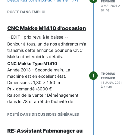
FEMINIER
Aussi, Didier propose de prêter sa
3 MAI 2021 À
machine contre stockage, en attendant
07:46
POSTÉ DANS EMPLOI
qu’elle trouve son futur propriétaire. Une
opportunité gagnant-gagnant ! La
CNC Makko M1410 d'occasion
machine serait à retirer sur place à
Villemomble.
--EDIT : prix revu à la baisse --
Si la proposition vous intéresse, merci
Bonjour à tous, un de nos adhérents m'a
de vous manifester ici, ou directement
transmis cette annonce pour une CNC
avec le propriétaire à l’adresse :
Makko dont voici les détails.
edenlutherie@orange.fr
CNC Makko Type M1410
Photos :
Année 2013 - Seconde main. La
THOMAS
T
machine est en excellent état.
FEMINIER
Dimensions : 1,30 x 1,50 m
15 JANV. 2021
!
À 13:40
Prix demandé :3000 €
Raison de la vente : Déménagement
dans le 78 et arrêt de l’activité de
fabrication numérique
Nota sur cette machine
POSTÉ DANS DISCUSSIONS GÉNÉRALES
Cette machine a appartenu à 2 luthiers
de renom :
RE: Assistant Fabmanager au
· Tom Marceau – Marceau Guitars (de