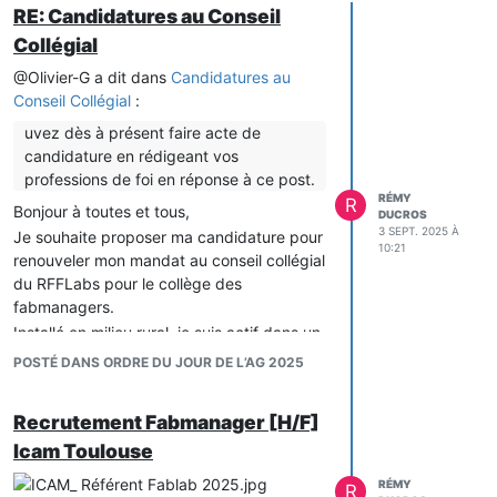
RE: Candidatures au Conseil
Collégial
@Olivier-G a dit dans
Candidatures au
Conseil Collégial
:
uvez dès à présent faire acte de
candidature en rédigeant vos
professions de foi en réponse à ce post.
RÉMY
R
Bonjour à toutes et tous,
DUCROS
3 SEPT. 2025 À
Je souhaite proposer ma candidature pour
10:21
renouveler mon mandat au conseil collégial
du RFFLabs pour le collège des
fabmanagers.
Installé en milieu rural, je suis actif dans un
tiers-lieu et j’anime des activités de
POSTÉ DANS ORDRE DU JOUR DE L’AG 2025
fabrication numérique pour apporter des
solutions concrètes aux problématiques
Recrutement Fabmanager [H/F]
locales et favoriser le faire ensemble. Mon
engagement dans les fablabs s’inscrit
Icam Toulouse
dans cette volonté de relier les habitants,
RÉMY
R
les projets et les savoir-faire au service de