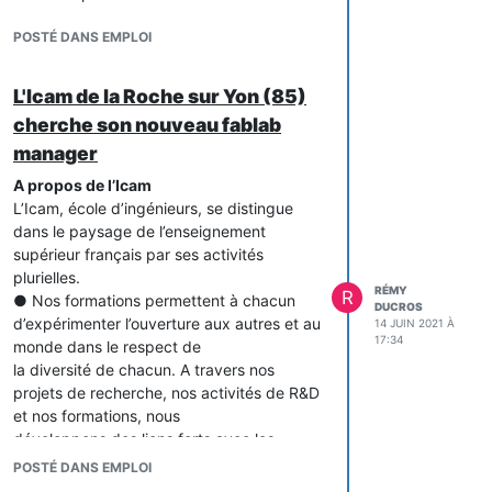
POSTÉ DANS EMPLOI
L'Icam de la Roche sur Yon (85)
cherche son nouveau fablab
manager
A propos de l’Icam
L’Icam, école d’ingénieurs, se distingue
dans le paysage de l’enseignement
supérieur français par ses activités
plurielles.
RÉMY
R
● Nos formations permettent à chacun
DUCROS
d’expérimenter l’ouverture aux autres et au
14 JUIN 2021 À
17:34
monde dans le respect de
la diversité de chacun. A travers nos
projets de recherche, nos activités de R&D
et nos formations, nous
développons des liens forts avec les
entreprises.
POSTÉ DANS EMPLOI
● Nous comptons 6 campus en France, 5