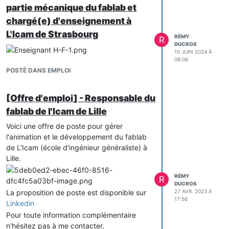
partie mécanique du fablab et
développement de liens et de
coopérations au niveau européen.
chargé(e) d'enseignement à
Pour ce nouveau mandat, je souhaite
L'Icam de Strasbourg
RÉMY
R
poursuivre cet engagement en continuant
DUCROS
à :
10 JUIN 2024 À
08:06
Soutenir le réseau par des actions
POSTÉ DANS EMPLOI
concrètes et collectives,
Accompagner la structuration du
[Offre d'emploi] - Responsable du
RFFLabs et de ses équipes,
Renforcer les connexions
fablab de l'Icam de Lille
européennes pour donner plus
Voici une offre de poste pour gérer
d’ampleur à nos projets communs.
l'animation et le développement du fablab
Motivé par la dynamique collaborative qui
de L'Icam (école d'ingénieur généraliste) à
fait la richesse du RFFLabs, je souhaite
Lille.
continuer à contribuer à la construction de
ce réseau ouvert, solidaire et tourné vers
RÉMY
R
DUCROS
l’avenir.
La proposition de poste est disponible sur
27 AVR. 2023 À
Rémy DUCROS
17:56
Linkedin
Pour toute information complémentaire
n'hésitez pas à me contacter.