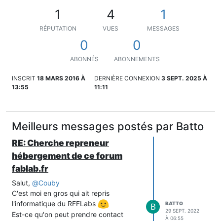
1
4
1
RÉPUTATION
VUES
MESSAGES
0
0
ABONNÉS
ABONNEMENTS
INSCRIT
18 MARS 2016 À
DERNIÈRE CONNEXION
3 SEPT. 2025 À
13:55
11:11
Meilleurs messages postés par Batto
RE: Cherche repreneur
hébergement de ce forum
fablab.fr
Salut,
@
Couby
C'est moi en gros qui ait repris
l'informatique du RFFLabs
BATTO
B
29 SEPT. 2022
Est-ce qu'on peut prendre contact
À 06:55