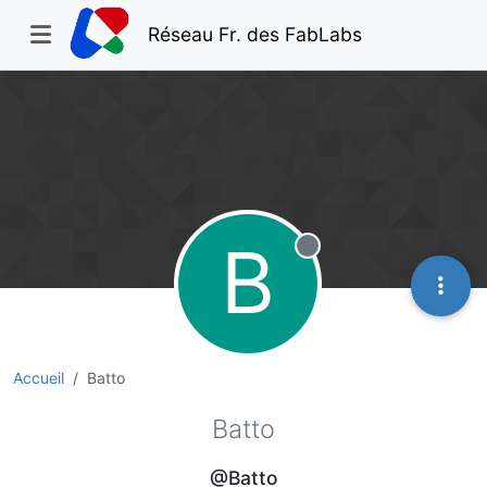
Réseau Fr. des FabLabs
B
Hors-ligne
Accueil
Batto
Batto
@Batto