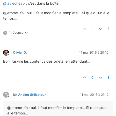
@
laviecheap
: c’est dans la boîte.
@jerome-lfo : oui, il faut modifier le template… Si quelqu’un a le
temps…
0
1 réponse
?
Olivier G.
11 mai 2016 à 20:10
Hors-ligne
Bon, j’ai viré les contenus des billets, en attendant…
0
?
Un Ancien Utilisateur
11 mai 2016 à 21:12
Hors-ligne
@jerome-lfo : oui, il faut modifier le template… Si quelqu’un
a le temps…