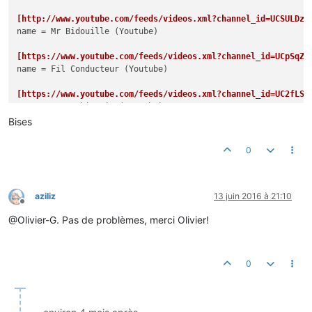
[http://www.youtube.com/feeds/videos.xml?channel_id=UCSULDz1
name
 = Mr Bidouille (Youtube)

[https://www.youtube.com/feeds/videos.xml?channel_id=UCpSqZA
name
 = Fil Conducteur (Youtube)

[https://www.youtube.com/feeds/videos.xml?channel_id=UC2fLSp
name
 = La Machinerie (Youtube)

Bises
[http://www.lagrottedubarbu.com/feed/]
name
0
aziliz
13 juin 2016 à 21:10
Hors-ligne
@Olivier-G. Pas de problèmes, merci Olivier!
0