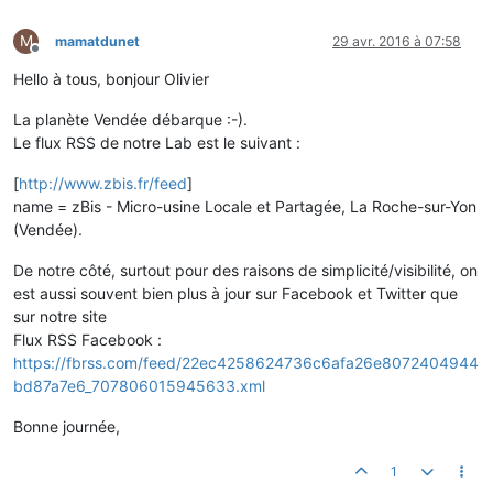
M
mamatdunet
29 avr. 2016 à 07:58
Hors-ligne
Hello à tous, bonjour Olivier
La planète Vendée débarque :-).
Le flux RSS de notre Lab est le suivant :
[
http://www.zbis.fr/feed
]
name = zBis - Micro-usine Locale et Partagée, La Roche-sur-Yon
(Vendée).
De notre côté, surtout pour des raisons de simplicité/visibilité, on
est aussi souvent bien plus à jour sur Facebook et Twitter que
sur notre site
Flux RSS Facebook :
https://fbrss.com/feed/22ec4258624736c6afa26e8072404944
bd87a7e6_707806015945633.xml
Bonne journée,
1