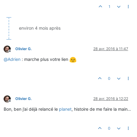
1
environ 4 mois après
Olivier G.
28 avr. 2016 à 11:47
Hors-ligne
@
Adrien
: marche plus votre lien
0
Olivier G.
28 avr. 2016 à 12:22
Hors-ligne
Bon, ben j’ai déjà relancé le
planet
, histoire de me faire la main…
0