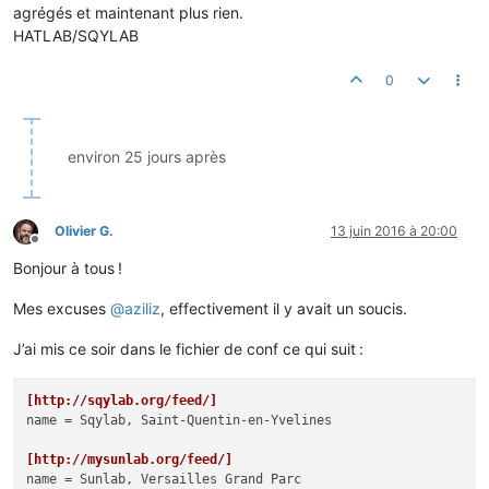
agrégés et maintenant plus rien.
HATLAB/SQYLAB
0
environ 25 jours après
Olivier G.
13 juin 2016 à 20:00
Hors-ligne
Bonjour à tous !
Mes excuses
@
aziliz
, effectivement il y avait un soucis.
J’ai mis ce soir dans le fichier de conf ce qui suit :
[http://sqylab.org/feed/]
name
 = Sqylab, Saint-Quentin-en-Yvelines

[http://mysunlab.org/feed/]
name
 = Sunlab, Versailles Grand Parc
