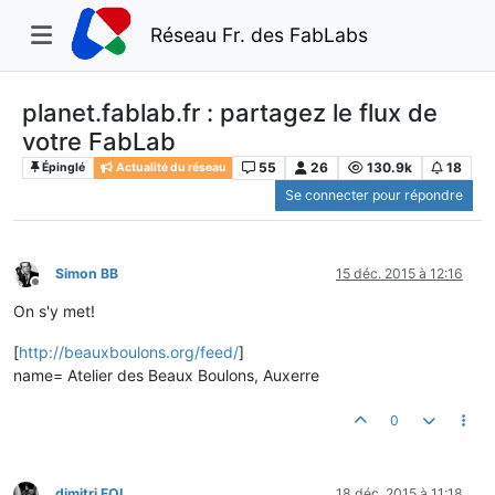
Réseau Fr. des FabLabs
planet.fablab.fr : partagez le flux de
votre FabLab
55
26
130.9k
18
Épinglé
Actualité du réseau
Se connecter pour répondre
Simon BB
15 déc. 2015 à 12:16
Hors-ligne
On s'y met!
[
http://beauxboulons.org/feed/
]
name= Atelier des Beaux Boulons, Auxerre
0
dimitri FOL
18 déc. 2015 à 11:18