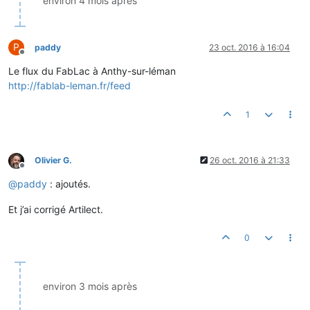
environ 4 mois après
P
paddy
23 oct. 2016 à 16:04
Hors-ligne
Le flux du FabLac à Anthy-sur-léman
http://fablab-leman.fr/feed
1
Olivier G.
26 oct. 2016 à 21:33
Hors-ligne
@
paddy
: ajoutés.
Et j’ai corrigé Artilect.
0
environ 3 mois après