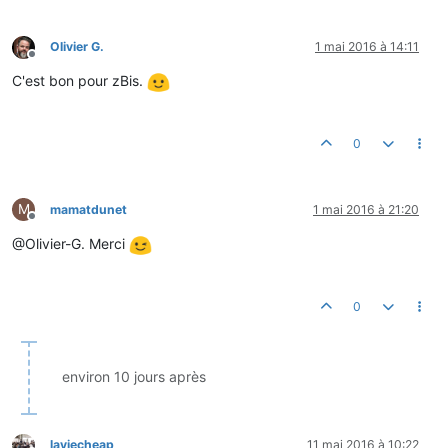
Olivier G.
1 mai 2016 à 14:11
Hors-ligne
C'est bon pour zBis.
0
M
mamatdunet
1 mai 2016 à 21:20
Hors-ligne
@Olivier-G. Merci
0
environ 10 jours après
laviecheap
11 mai 2016 à 10:22