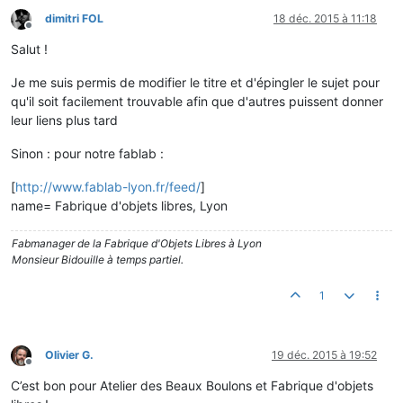
dimitri FOL
18 déc. 2015 à 11:18
Hors-ligne
Salut !
Je me suis permis de modifier le titre et d'épingler le sujet pour
qu'il soit facilement trouvable afin que d'autres puissent donner
leur liens plus tard
Sinon : pour notre fablab :
[
http://www.fablab-lyon.fr/feed/
]
name= Fabrique d'objets libres, Lyon
Fabmanager de la Fabrique d'Objets Libres à Lyon
Monsieur Bidouille à temps partiel.
1
Olivier G.
19 déc. 2015 à 19:52
Hors-ligne
C’est bon pour Atelier des Beaux Boulons et Fabrique d'objets