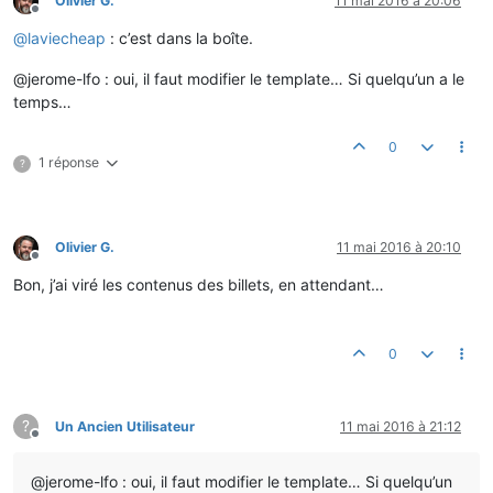
Olivier G.
11 mai 2016 à 20:06
Hors-ligne
@
laviecheap
: c’est dans la boîte.
@jerome-lfo : oui, il faut modifier le template… Si quelqu’un a le
temps…
0
1 réponse
?
Olivier G.
11 mai 2016 à 20:10
Hors-ligne
Bon, j’ai viré les contenus des billets, en attendant…
0
?
Un Ancien Utilisateur
11 mai 2016 à 21:12
Hors-ligne
@jerome-lfo : oui, il faut modifier le template… Si quelqu’un