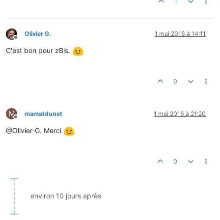
1
Olivier G.
1 mai 2016 à 14:11
Hors-ligne
C'est bon pour zBis.
0
M
mamatdunet
1 mai 2016 à 21:20
Hors-ligne
@Olivier-G. Merci
0
environ 10 jours après