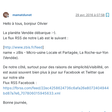
M
mamatdunet
29 avr. 2016 à 07:58
Hors-ligne
Hello à tous, bonjour Olivier
La planète Vendée débarque :-).
Le flux RSS de notre Lab est le suivant :
[
http://www.zbis.fr/feed
]
name = zBis - Micro-usine Locale et Partagée, La Roche-sur-Yon
(Vendée).
De notre côté, surtout pour des raisons de simplicité/visibilité, on
est aussi souvent bien plus à jour sur Facebook et Twitter que
sur notre site
Flux RSS Facebook :
https://fbrss.com/feed/22ec4258624736c6afa26e8072404944
bd87a7e6_707806015945633.xml
Bonne journée,