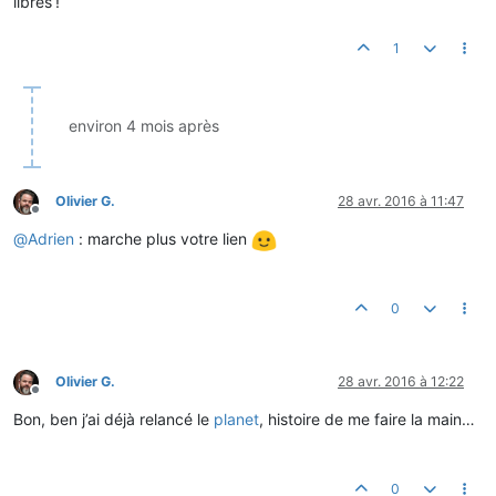
libres !
1
environ 4 mois après
Olivier G.
28 avr. 2016 à 11:47
Hors-ligne
@
Adrien
: marche plus votre lien
0
Olivier G.
28 avr. 2016 à 12:22
Hors-ligne
Bon, ben j’ai déjà relancé le
planet
, histoire de me faire la main…
0