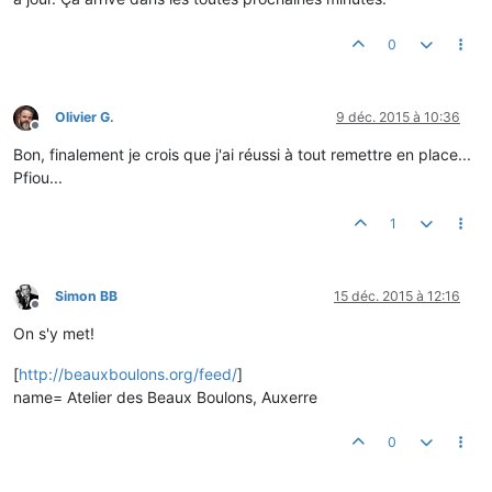
0
Olivier G.
9 déc. 2015 à 10:36
Hors-ligne
Bon, finalement je crois que j'ai réussi à tout remettre en place...
Pfiou...
1
Simon BB
15 déc. 2015 à 12:16
Hors-ligne
On s'y met!
[
http://beauxboulons.org/feed/
]
name= Atelier des Beaux Boulons, Auxerre
0