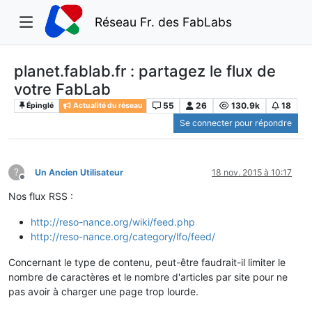
Réseau Fr. des FabLabs
planet.fablab.fr : partagez le flux de
votre FabLab
55
26
130.9k
18
Épinglé
Actualité du réseau
Se connecter pour répondre
?
Un Ancien Utilisateur
18 nov. 2015 à 10:17
Hors-ligne
Nos flux RSS :
http://reso-nance.org/wiki/feed.php
http://reso-nance.org/category/lfo/feed/
Concernant le type de contenu, peut-être faudrait-il limiter le
nombre de caractères et le nombre d'articles par site pour ne
pas avoir à charger une page trop lourde.