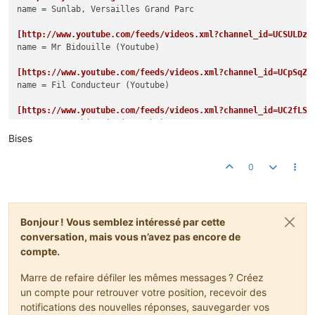
name
 = Sunlab, Versailles Grand Parc

[http://www.youtube.com/feeds/videos.xml?channel_id=UCSULDz1
name
 = Mr Bidouille (Youtube)

[https://www.youtube.com/feeds/videos.xml?channel_id=UCpSqZA
name
 = Fil Conducteur (Youtube)

[https://www.youtube.com/feeds/videos.xml?channel_id=UC2fLSp
name
 = La Machinerie (Youtube)

Bises
[http://www.lagrottedubarbu.com/feed/]
name
0
Bonjour ! Vous semblez intéressé par cette
conversation, mais vous n’avez pas encore de
compte.
Marre de refaire défiler les mêmes messages ? Créez
un compte pour retrouver votre position, recevoir des
notifications des nouvelles réponses, sauvegarder vos