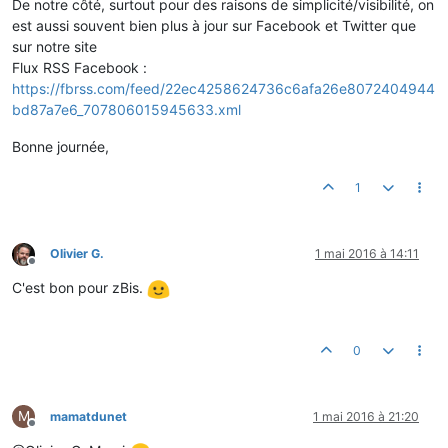
De notre côté, surtout pour des raisons de simplicité/visibilité, on
est aussi souvent bien plus à jour sur Facebook et Twitter que
sur notre site
Flux RSS Facebook :
https://fbrss.com/feed/22ec4258624736c6afa26e8072404944
bd87a7e6_707806015945633.xml
Bonne journée,
1
Olivier G.
1 mai 2016 à 14:11
Hors-ligne
C'est bon pour zBis.
0
M
mamatdunet
1 mai 2016 à 21:20
Hors-ligne