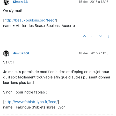
Simon BB
15 déc. 2015 à 12:16
Hors-ligne
On s'y met!
[
http://beauxboulons.org/feed/
]
name= Atelier des Beaux Boulons, Auxerre
0
dimitri FOL
18 déc. 2015 à 11:18
Hors-ligne
Salut !
Je me suis permis de modifier le titre et d'épingler le sujet pour
qu'il soit facilement trouvable afin que d'autres puissent donner
leur liens plus tard
Sinon : pour notre fablab :
[
http://www.fablab-lyon.fr/feed/
]
name= Fabrique d'objets libres, Lyon