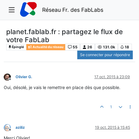
Réseau Fr. des FabLabs
planet.fablab.fr : partagez le flux de
votre FabLab
55
26
131.0k
18
Épinglé
Actualité du réseau
Se connecter pour répondre
Olivier G.
17 oct. 2015 à 23:09
Hors-ligne
Oui, désolé, je vais le remettre en place dès que possible.
1
aziliz
19 oct. 2015 à 15:45
Hors-ligne
Merci Olivier!