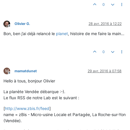
0
Olivier G.
28 avr. 2016 à 12:22
Hors-ligne
Bon, ben j’ai déjà relancé le
planet
, histoire de me faire la main…
0
M
mamatdunet
29 avr. 2016 à 07:58
Hors-ligne
Hello à tous, bonjour Olivier
La planète Vendée débarque :-).
Le flux RSS de notre Lab est le suivant :
[
http://www.zbis.fr/feed
]
name = zBis - Micro-usine Locale et Partagée, La Roche-sur-Yon
(Vendée).