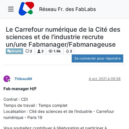
Réseau Fr. des FabLabs
Le Carrefour numérique de la Cité des
sciences et de l'industrie recrute
un/une Fabmanager/Fabmanageuse
2
2
1.9k
2
Emploi
Se connecter pour répondre
T
ThibaudM
4 oct. 2021 à 09:38
Hors-ligne
Fab manager H/F
Contrat : CDI
Temps de travail : Temps complet
Localisation : Cité des sciences et de l'industrie - Carrefour
numérique - Paris 19
Vous souhaitez contribuer à l’élaboration et participer à