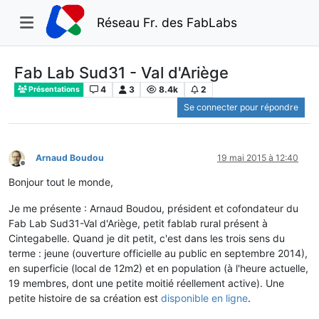
Réseau Fr. des FabLabs
Fab Lab Sud31 - Val d'Ariège
4
3
8.4k
2
Présentations
Se connecter pour répondre
Arnaud Boudou
19 mai 2015 à 12:40
Hors-ligne
Bonjour tout le monde,
Je me présente : Arnaud Boudou, président et cofondateur du
Fab Lab Sud31-Val d'Ariège, petit fablab rural présent à
Cintegabelle. Quand je dit petit, c'est dans les trois sens du
terme : jeune (ouverture officielle au public en septembre 2014),
en superficie (local de 12m2) et en population (à l'heure actuelle,
19 membres, dont une petite moitié réellement active). Une
petite histoire de sa création est
disponible en ligne
.