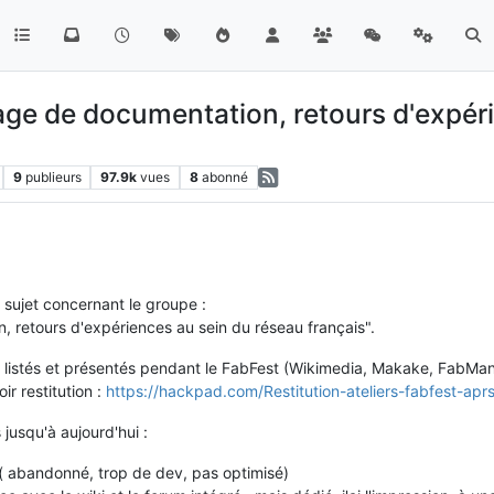
age de documentation, retours d'expér
9
publieurs
97.9k
vues
8
abonné
 sujet concernant le groupe :
 retours d'expériences au sein du réseau français".
é listés et présentés pendant le FabFest (Wikimedia, Makake, FabManag
r restitution :
https://hackpad.com/Restitution-ateliers-fabfest-a
 jusqu'à aujourd'hui :
 abandonné, trop de dev, pas optimisé)