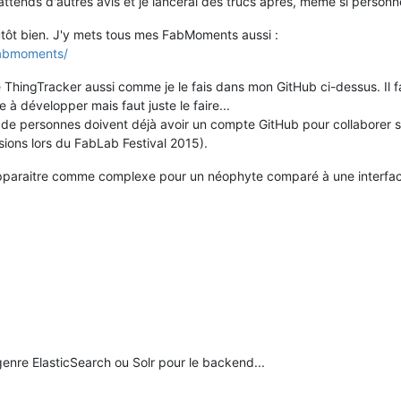
'attends d'autres avis et je lancerai des trucs après, même si personn
utôt bien. J'y mets tous mes FabMoments aussi :
-fabmoments/
ThingTracker aussi comme je le fais dans mon GitHub ci-dessus. Il fau
e à développer mais faut juste le faire...
de personnes doivent déjà avoir un compte GitHub pour collaborer sur
ions lors du FabLab Festival 2015).
t apparaitre comme complexe pour un néophyte comparé à une inter
c genre ElasticSearch ou Solr pour le backend...