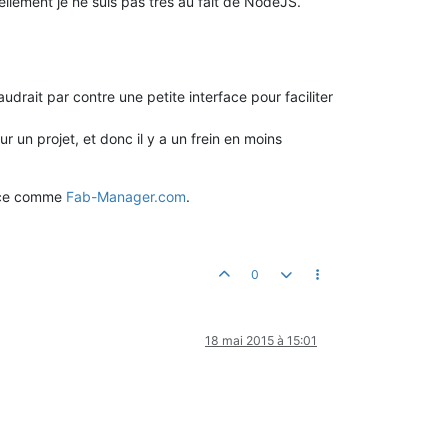
ellement je ne suis pas très au fait de NodeJS.
drait par contre une petite interface pour faciliter
 un projet, et donc il y a un frein en moins
face comme
Fab-Manager.com
.
0
18 mai 2015 à 15:01