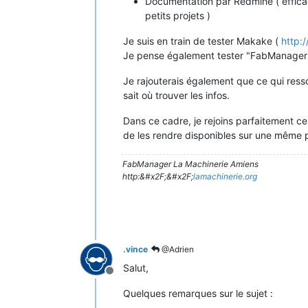
Documentation par Redmine ( efficace 
petits projets )
Je suis en train de tester Makake (
http:
Je pense également tester "FabManager" 
Je rajouterais également que ce qui resso
sait où trouver les infos.
Dans ce cadre, je rejoins parfaitement c
de les rendre disponibles sur une même 
FabManager La Machinerie Amiens
http:&#x2F;&#x2F;
lamachinerie.org
.vince
@Adrien
Salut,
Hors-ligne
Quelques remarques sur le sujet :