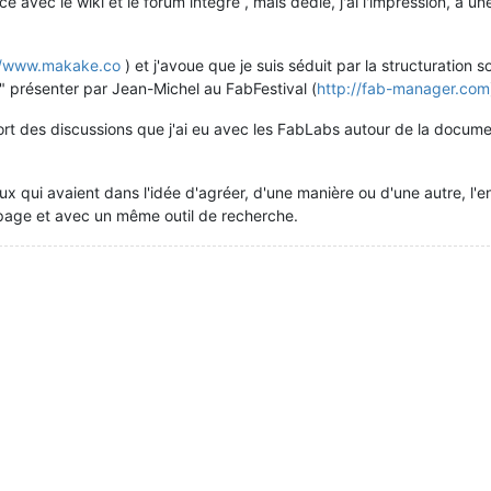
avec le wiki et le forum intégré , mais dédié, j'ai l'impression, à un
//www.makake.co
) et j'avoue que je suis séduit par la structuration
présenter par Jean-Michel au FabFestival (
http://fab-manager.com
rt des discussions que j'ai eu avec les FabLabs autour de la document
eux qui avaient dans l'idée d'agréer, d'une manière ou d'une autre,
page et avec un même outil de recherche.