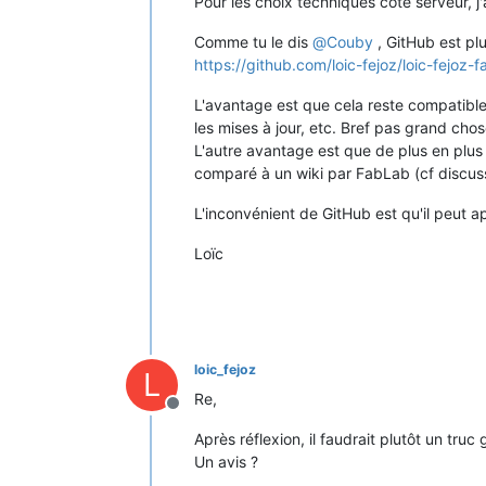
Pour les choix techniques coté serveur, j
Comme tu le dis
@
Couby
, GitHub est pl
https://github.com/loic-fejoz/loic-fejoz
L'avantage est que cela reste compatible 
les mises à jour, etc. Bref pas grand chos
L'autre avantage est que de plus en plus 
comparé à un wiki par FabLab (cf discuss
L'inconvénient de GitHub est qu'il peu
Loïc
loic_fejoz
L
Re,
Hors-ligne
Après réflexion, il faudrait plutôt un tru
Un avis ?