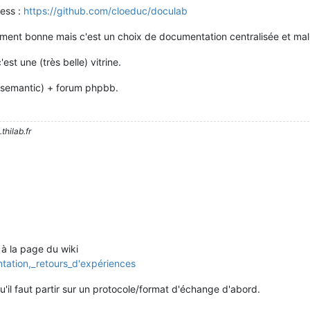
ress :
https://github.com/cloeduc/doculab
iment bonne mais c'est un choix de documentation centralisée et m
est une (très belle) vitrine.
 (semantic) + forum phpbb.
thilab.fr
e à la page du wiki
ntation,_retours_d'expériences
u'il faut partir sur un protocole/format d'échange d'abord.
: