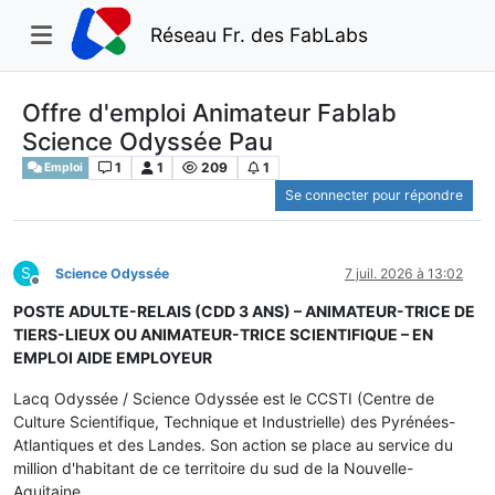
Réseau Fr. des FabLabs
Offre d'emploi Animateur Fablab
Science Odyssée Pau
1
1
209
1
Emploi
Se connecter pour répondre
S
Science Odyssée
7 juil. 2026 à 13:02
Hors-ligne
POSTE ADULTE-RELAIS (CDD 3 ANS) – ANIMATEUR-TRICE DE
TIERS-LIEUX OU ANIMATEUR-TRICE SCIENTIFIQUE – EN
EMPLOI AIDE EMPLOYEUR
Lacq Odyssée / Science Odyssée est le CCSTI (Centre de
Culture Scientifique, Technique et Industrielle) des Pyrénées-
Atlantiques et des Landes. Son action se place au service du
million d'habitant de ce territoire du sud de la Nouvelle-
Aquitaine.