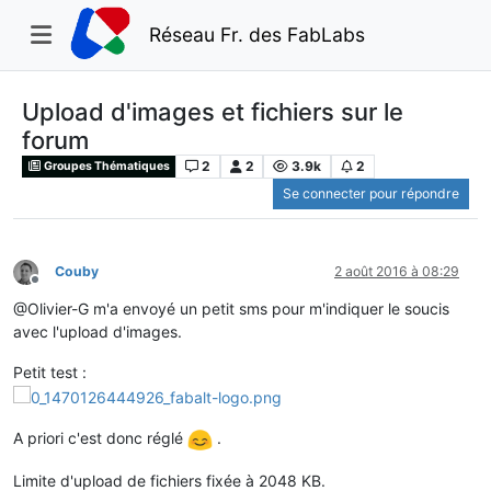
Réseau Fr. des FabLabs
Upload d'images et fichiers sur le
forum
2
2
3.9k
2
Groupes Thématiques
Se connecter pour répondre
Couby
2 août 2016 à 08:29
Hors-ligne
@Olivier-G m'a envoyé un petit sms pour m'indiquer le soucis
avec l'upload d'images.
Petit test :
A priori c'est donc réglé
.
Limite d'upload de fichiers fixée à 2048 KB.