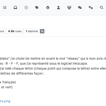
urs
4.6k
vues
1
abonné
labs" j'ai choisi de mettre en avant le mot "réseau" qui à mon avis 
s : R - F - F, que j'ai représenté sous le logiciel Inkscape.
ai relié chaque lettre (chaque point qui compose la lettre) entre elles,
lettres de différentes façon :
x français)
 et vert)