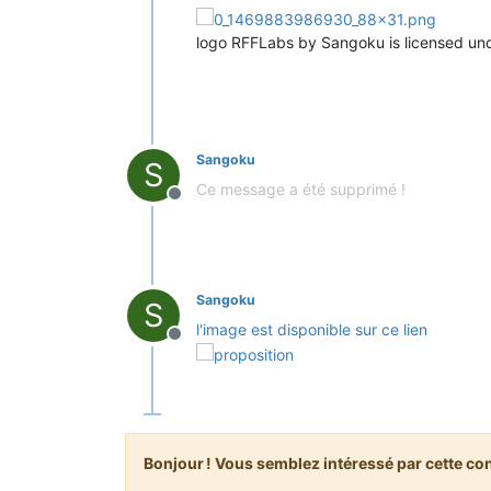
logo RFFLabs by Sangoku is licensed und
Sangoku
S
Ce message a été supprimé !
Hors-ligne
Sangoku
S
l'image est disponible sur ce lien
Hors-ligne
Bonjour ! Vous semblez intéressé par cette co