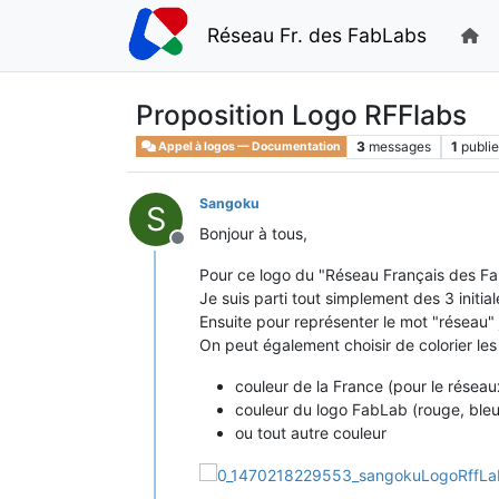
Réseau Fr. des FabLabs
Proposition Logo RFFlabs
3
messages
1
publie
Appel à logos — Documentation
Sangoku
S
Bonjour à tous,
Hors-ligne
Pour ce logo du "Réseau Français des Fab
Je suis parti tout simplement des 3 initiale
Ensuite pour représenter le mot "réseau" j'
On peut également choisir de colorier les 
couleur de la France (pour le réseau
couleur du logo FabLab (rouge, bleu
ou tout autre couleur