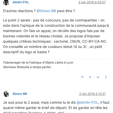
dimitri FOL
2 juin 2016 à 09:57
Hors-ligne
D'autres réactions ?
@
Simon-BB
peut être ?
Le point 2 serais : pas de concours, pas de contreparties - on
este dans l'optique de la construction de la communauté jusqu'à
maintenant. On fais un appel, on récolte des logos fais par de
bonnes volontés et le réseau choisis. Je propose d'imposer
quelques critères techniques : vectoriel, CMJN, CC-BY-CA-NC.
On conseille un nombre de couleurs réduit (4 ou 3) , un petit
descriptif du logo et basta ?
Fabmanager de la Fabrique d'Objets Libres à Lyon
Monsieur Bidouille à temps partiel.
4
Simon BB
2 juin 2016 à 13:21
Hors-ligne
Je suis pour la 2 aussi, mais comme tu le dis
@
dimitri-FOL
, il faut
quand même garder le brief de départ. Et de garder en tête les
décli possibles (badges, t-shirts, etc).