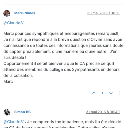
Marc-Nimes
30 mai 2016 à 18:11
Hors-ligne
@
Claude31
Merci pour ces sympathiques et encourageantes remarques!!;
Je n'ai fait que répondre à la brève question d'Olivier sans avoir
connaissance de toutes ces informations que j'aurais sans doute
dû capter préalablement, d'une manière ou d'une autre ; J'en
suis désolé !
Opportunément il serait bienvenu que le CA précise ce qu'il
attend des membres du collège des Sympathisants en dehors
de la cotisation.
Marc
1
Simon BB
31 mai 2016 à 06:49
Hors-ligne
@
Claude31
: Je comprends ton impatience, mais il a été décidé
en CA de faire un appel à participation. Cette action n'a pas