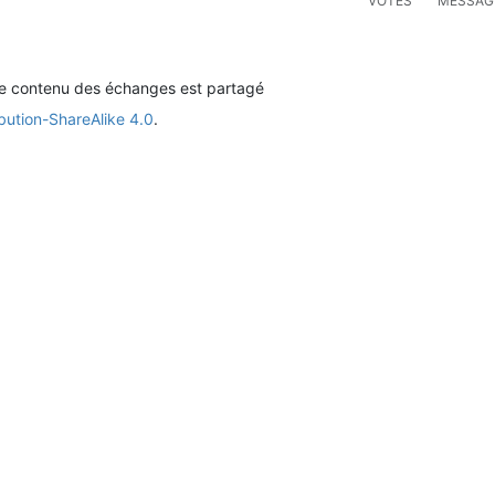
VOTES
MESSAG
le contenu des échanges est partagé
bution-ShareAlike 4.0
.