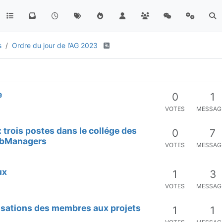
s
Ordre du jour de l’AG 2023
e
0
1
VOTES
MESSAG
 trois postes dans le collége des
0
7
FabManagers
VOTES
MESSAG
ux
1
3
VOTES
MESSAG
tisations des membres aux projets
1
1