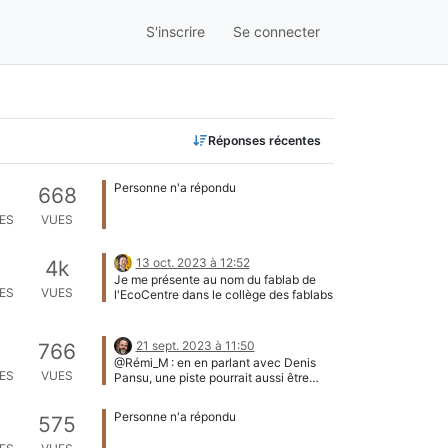
S'inscrire
Se connecter
Réponses récentes
Personne n'a répondu
668
ES
VUES
13 oct. 2023 à 12:52
4k
Je me présente au nom du fablab de
ES
VUES
l'EcoCentre dans le collège des fablabs
21 sept. 2023 à 11:50
766
@Rémi_M : en en parlant avec Denis
ES
VUES
Pansu, une piste pourrait aussi être
d’affecter une fraction des cotisations
des membres de la région à l’animation
Personne n'a répondu
575
régionale (avec une péréquation
subtile pour qu’une région avec peu de